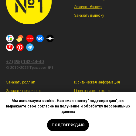
Заказать баннер
Заказать вывеску
+7 (495) 142-44-40
© 2010-2025 Трафарет №1
Заказать ролл-ап
Юридическая информация
Заказать пресс-волл
Цены на изготовление
Заказать выставочный стенд
Оплата, доставка, возврат
Мы используем cookie. Нажимая кнопку "подтверждаю", вы
выражаете свое согласие на получение и обработку персональных
Заказать промостойку
Политика конфиденциальности
данных
Заказать полиграфию
ПОДТВЕРЖДАЮ