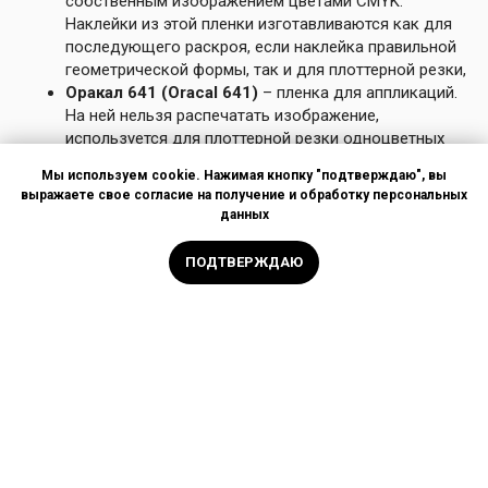
собственным изображением цветами CMYK.
Наклейки из этой пленки изготавливаются как для
последующего раскроя, если наклейка правильной
геометрической формы, так и для плоттерной резки,
Оракал 641 (Oracal 641)
– пленка для аппликаций.
На ней нельзя распечатать изображение,
используется для плоттерной резки одноцветных
наклеек. Если в макете 2 или 3 чистых цвета без
Мы используем cookie. Нажимая кнопку "подтверждаю", вы
градиентов, то можно сделать составную
выражаете свое согласие на получение и обработку персональных
аппликацию, порезанную из пленки разного цвета.
данных
Преимуществом 641 серии является то, что
цветовой пигмент уже в составе полимера пленки,
ПОДТВЕРЖДАЮ
на ней меньше заметны царапины. Недостатком
является ограниченная производителем палитра
цветов,
Оракал 97.., 39.., 35.. серии,
– пленка для полной
обтяжки, и для печати (3951 GRA+). Используется
для создания имитации металла - золото, серебро,
хром на поверхности. Чаще всего применяется для
создания рамок или декоративных элементах на
табличках, обтяжки кузова автомобиля или другой
поверхности в металлический цвет.